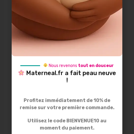
voluptate velit esse cillum dolore eu fugiat nulla
pariatur. Enim ad minim veniam, quis nostrud
exercitation mco aboris nisi ut aliquip ex ea commodo
consequat. enim ad minimquis nostrud exercitation.
Informations:
Téléphone :
+123-500-3636
Site web :
www.radiustheme.com
Nous revenons
tout en douceur
E-mail :
info@toyup.com
Materneal.fr a fait peau neuve
Adresse :
6391 Elgin St. Celina, Delaware 10299
!
Profitez immédiatement de 10% de
remise sur votre première commande.
Compétences Professionnelles
Utilisez le code BIENVENUE10 au
Enim ad minim veniam, quis nostrud exercitation mco
moment du paiement.