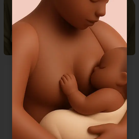
Mr.Michel Richard
CEO, Toyup
Borem ipsum dolor sit amet, consectetur adipisicing elit,
sed do eiusmod tempor incididunt ut labore et dolore
magna aliqua. Ut enim ad minim veniam, quis nostrud
exercitation mco laboris nisi ut aliquip ex ea commodo
consequat. Duis aute irure dolor in reprehenderit inne