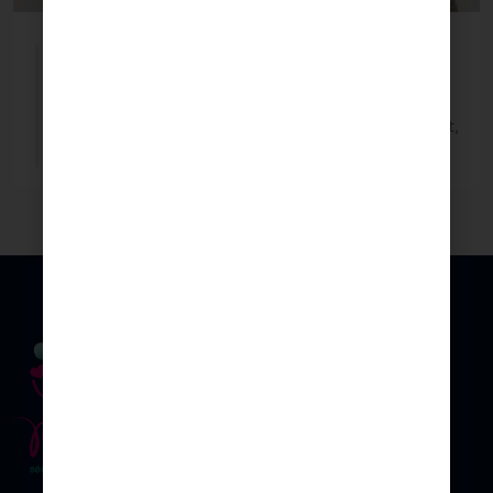
Jennfer Flores
CEO, Toyup
Borem ipsum dolor sit amet, consectetur adipisicing elit,
sed do eiusmod tempor