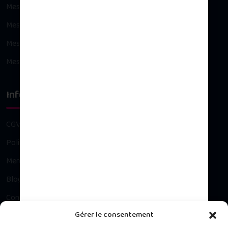
Mes avoirs
Mes adresses
Mes informations personnelles
Mes bons de réduction
Infos légales
CGV
Politique de confidentialité
Mentions légales
Blog
Contact
Gérer le consentement