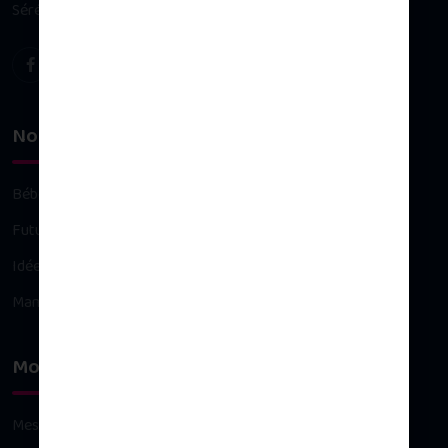
Sérénité & plaisir d’allaiter
Nos univers
Bébé
Future maman
Idées cadeaux
Maman
Mon compte
Mes commandes