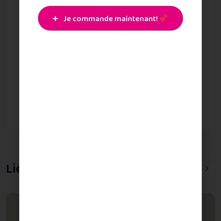
aboris nisi ut aliquip ex ea commodo consequat. enim
ad minimquis nostrud exercitation Enim ad minim
Je commande maintenant!
veniam, quis nostrud exercitation mco.
Planning
64%
Engineering
83%
Development
75%
Liées Chef