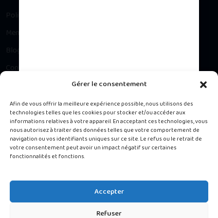
Politique de confidentialité
Mentions légales
Blog
Contact
Gérer le consentement
Besoin d’un conseil ?
Afin de vous offrir la meilleure expérience possible, nous utilisons des
technologies telles que les cookies pour stocker et/ou accéder aux
informations relatives à votre appareil. En acceptant ces technologies, vous
Contacter notre Service Client du lundi au vendredi, 9h à 16h.
nous autorisez à traiter des données telles que votre comportement de
navigation ou vos identifiants uniques sur ce site. Le refus ou le retrait de
votre consentement peut avoir un impact négatif sur certaines
488 rue de la Chapelle, Jarry 97122 Baie-Mahault
fonctionnalités et fonctions.
0690 13 45 13
Accepter
melissa@materneal.fr
Refuser