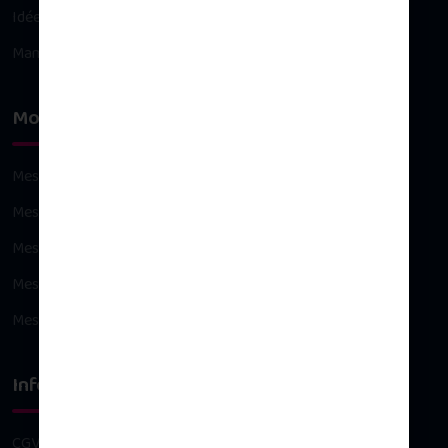
Idées cadeaux
Maman
Mon compte
Mes commandes
Mes avoirs
Mes adresses
Mes informations personnelles
Mes bons de réduction
Infos légales
CGV