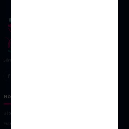
Sérénité & plaisir d’allaiter
Nos univers
Bébé
Future maman