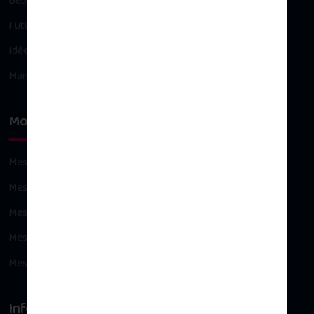
Bébé
Future maman
Idées cadeaux
Maman
Mon compte
Mes commandes
Mes avoirs
Mes adresses
Mes informations personnelles
Mes bons de réduction
Infos légales