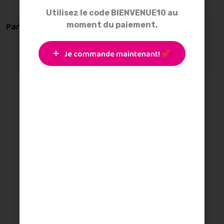
Utilisez le code BIENVENUE10 au
Partager :
moment du paiement.
Je commande maintenant!
Description
Informations
supplémentaires
Avis
Sphère sonore recouverte d’or 18 carats ou d’argent