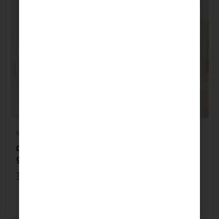
Bijoux de grossesse
Doudou Lapin - 2 en 1 compatible bola de
grossesse
39.00
€