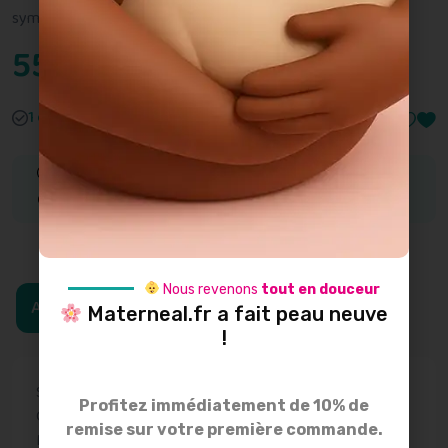
t
symbole d’espoir et de longévité.
e
0
55.00
€
s
u
r
5
1 en stock
Achetez cet article et obtenez
5
Points
- d'une valeur de
0.10
€
Nous revenons
tout en douceur
Ajouter au panier
Materneal.fr a fait peau neuve
!
SKU:
BOLATALISMANOROSE
Profitez immédiatement de 10% de
Catégories:
Bijoux de grossesse
,
Bolas de grossesse
remise sur votre première commande.
Marque:
pleine lune