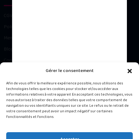
CGV
Politique de confidentialité
Mentions légales
Blog
Contact
Gérer le consentement
Besoin d’un conseil ?
Afin de vous offrir la meilleure expérience possible, nous utilisons des
technologies telles que les cookies pour stocker et/ou accéder aux
informations relatives à votre appareil. En acceptant ces technologies, vous
Contacter notre Service Client du lundi au vendredi, 9h à 16h.
nous autorisez à traiter des données telles que votre comportement de
navigation ou vos identifiants uniques sur ce site. Le refus ou le retrait de
votre consentement peut avoir un impact négatif sur certaines
488 rue de la Chapelle, Jarry 97122 Baie-Mahault
fonctionnalités et fonctions.
0690 13 45 13