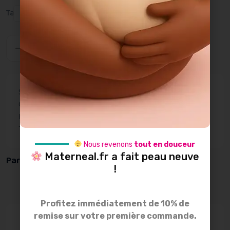
Taille
M
S
Ajouter au panier
SKU:
MILK BRA-1
Catégories:
Lingerie et pyjamas d'allaitement
,
Lingerie et pyjamas de grossesse
Tags:
allaitement
,
brassière
,
milk
Marque:
Cache Coeur
Nous revenons
tout en douceur
Materneal.fr a fait peau neuve
Partager :
!
Profitez immédiatement de 10% de
remise sur votre première commande.