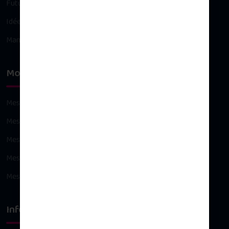
Future maman
Idées cadeaux
Maman
Mon compte
Mes commandes
Mes avoirs
Mes adresses
Mes informations personnelles
Mes bons de réduction
Infos légales