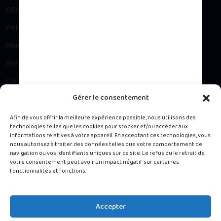
CGV
Politique de confidentialité
Mentions légales
Blog
Contact
Gérer le consentement
Besoin d’un conseil ?
Afin de vous offrir la meilleure expérience possible, nous utilisons des
technologies telles que les cookies pour stocker et/ou accéder aux
informations relatives à votre appareil. En acceptant ces technologies, vous
Contacter notre Service Client du lundi au vendredi, 9h à 16h.
nous autorisez à traiter des données telles que votre comportement de
navigation ou vos identifiants uniques sur ce site. Le refus ou le retrait de
votre consentement peut avoir un impact négatif sur certaines
488 rue de la Chapelle, Jarry 97122 Baie-Mahault
fonctionnalités et fonctions.
0690 13 45 13
Accepter
melissa@materneal.fr