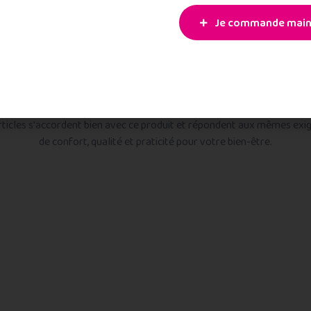
Je commande main
Produits Similaires
rticles s'accordent bien avec ce produit et répondent aux mêmes exi
de confort, qualité et praticité pour votre bien-être.