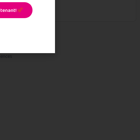
tenant!
gences