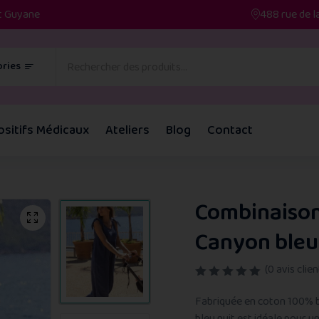
et Guyane
488 rue de l
ries
ositifs Médicaux
Ateliers
Blog
Contact
Combinaison 
Canyon bleu
(
0
avis clien
N
o
Fabriquée en coton 100% b
t
bleu nuit est idéale pour 
e