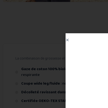
Descri
La combinaison de grossesse et d’allaitement Canyon Bleu N
Gaze de coton 100% biologique certifiée GOTS
:
respirante
Coupe wide leg fluide
: ne colle pas à la peau pou
Décolleté ravissant dans le dos
: sublime votre si
Certifiée OEKO-TEX STANDARD 100
: sans substa