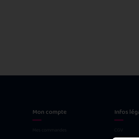
Mon compte
Infos lég
Mes commandes
CGV