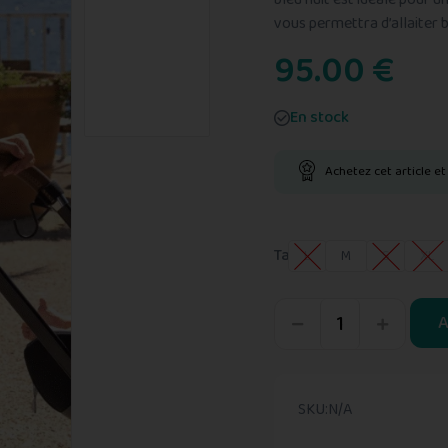
0
vous permettra d’allaiter 
s
u
95.00
€
r
5
En stock
Achetez cet article e
Taille
L
M
S
XL
A
SKU:
N/A