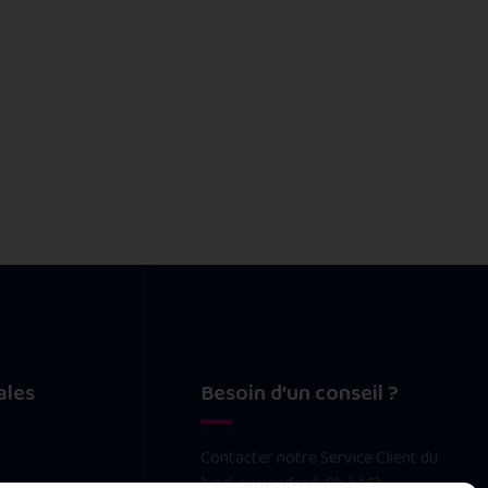
ales
Besoin d’un conseil ?
Contacter notre Service Client du
lundi au vendredi, 9h à 16h.