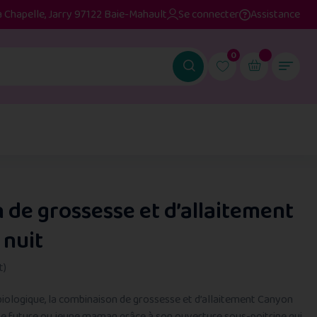
a Chapelle, Jarry 97122 Baie-Mahault
Se connecter
Assistance
0
de grossesse et d’allaitement
 nuit
t)
iologique, la combinaison de grossesse et d’allaitement Canyon
une future ou jeune maman grâce à son ouverture sous-poitrine qui