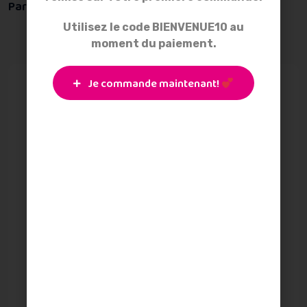
Partager :
Utilisez le code BIENVENUE10 au
moment du paiement.
Je commande maintenant!
Description
Informations
supplémentaires
Avis
Composition : 100% coton – Broderie fil polyester
Mesures : 30 x 30 cm + tête 11cm de diamètre
Double poche amovible ouatée permettant d’accueillir