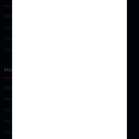
Bébé
Future maman
Idées cadeaux
Maman
Mon compte
Mes commandes
Mes avoirs
Mes adresses
Mes informations personnelles
Mes bons de réduction