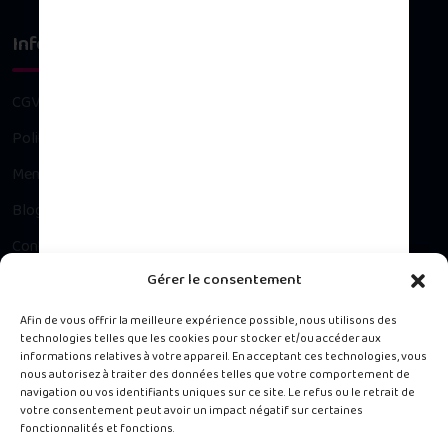
Infos légales
CGV
Politique de confidentialité
Mentions légales
Blog
Contact
Gérer le consentement
Besoin d’un conseil ?
Afin de vous offrir la meilleure expérience possible, nous utilisons des
technologies telles que les cookies pour stocker et/ou accéder aux
informations relatives à votre appareil. En acceptant ces technologies, vous
Contacter notre Service Client du lundi au vendredi, 9h à 16h.
nous autorisez à traiter des données telles que votre comportement de
navigation ou vos identifiants uniques sur ce site. Le refus ou le retrait de
votre consentement peut avoir un impact négatif sur certaines
488 rue de la Chapelle, Jarry 97122 Baie-Mahault
fonctionnalités et fonctions.