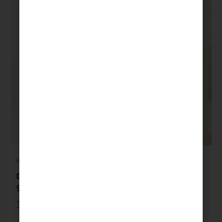
Bijoux de grossesse
Doudou Lapin - 2 en 1 compatible bola de
grossesse
39.00
€