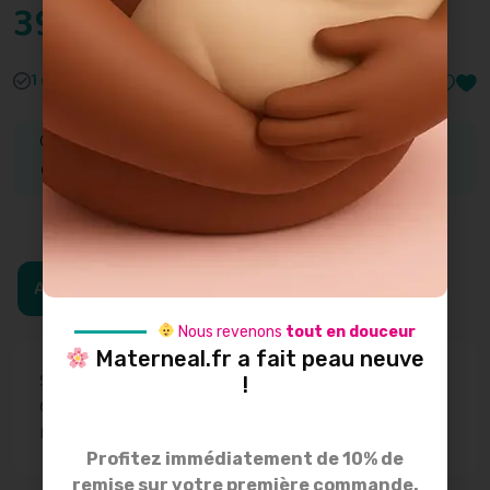
39.00
€
1 en stock
Achetez cet article et obtenez
3
Points
- d'une valeur de
0.06
€
Ajouter au panier
Nous revenons
tout en douceur
Materneal.fr a fait peau neuve
SKU:
DOUDOULAPIN-1
!
Catégories:
Bijoux de grossesse
,
Bolas de grossesse
Marque:
pleine lune
Profitez immédiatement de 10% de
remise sur votre première commande.