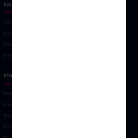
Nos univers
Bébé
Future maman
Idées cadeaux
Maman
Mon compte
Mes commandes
Mes avoirs
Mes adresses
Mes informations personnelles
Mes bons de réduction