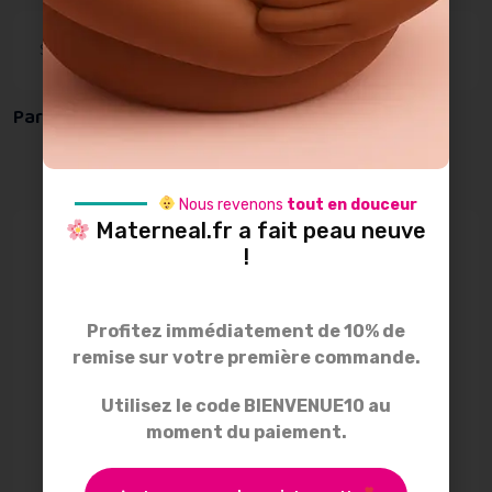
SKU:
POURLESNULS
Catégories:
Lecture
,
Lecture
Tag:
livre
Partager :
Nous revenons
tout en douceur
Materneal.fr a fait peau neuve
!
Description
Informations
Profitez immédiatement de 10% de
remise sur votre première commande.
supplémentaires
Utilisez le code BIENVENUE10 au
Avis
moment du paiement.