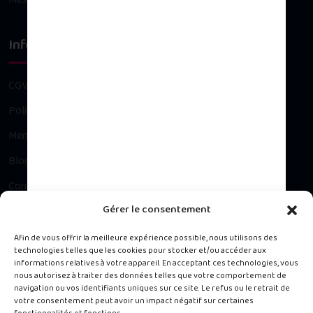
Infos légales
CGV
Politique de confidentialité
Mentions légales
Blog
Contact
Gérer le consentement
Besoin d’un conseil ?
Afin de vous offrir la meilleure expérience possible, nous utilisons des
technologies telles que les cookies pour stocker et/ou accéder aux
informations relatives à votre appareil. En acceptant ces technologies, vous
Contacter notre Service Client du lundi au vendredi, 9h à 16h.
nous autorisez à traiter des données telles que votre comportement de
navigation ou vos identifiants uniques sur ce site. Le refus ou le retrait de
votre consentement peut avoir un impact négatif sur certaines
488 rue de la Chapelle, Jarry 97122 Baie-Mahault