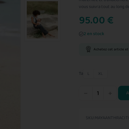
0
vous suivra tout au long 
s
u
95.00
€
r
5
2 en stock
Achetez cet article e
Taille
L
XL
A
SKU:
MAYAANTHRACIT