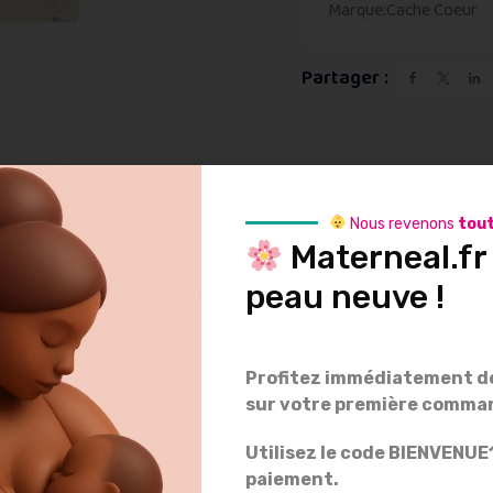
Marque:
Cache Coeur
Partager :
ption
Informations supplémentaire
Nous revenons
tout
Materneal.fr 
allie praticité et éco-responsabilité grâce à sa matière nid d’abeille
peau neuve !
ment
Profitez immédiatement de
sur votre première comma
Utilisez le code BIENVENU
iculture biologique
paiement.