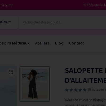
et Guyane
488 rue de l
ries
ositifs Médicaux
Ateliers
Blog
Contact
SALOPETTE 
D’ALLAITEM
(
0
avis clien
N
o
Réalisée en coton biologiq
t
maternité et d’allaitement 
e