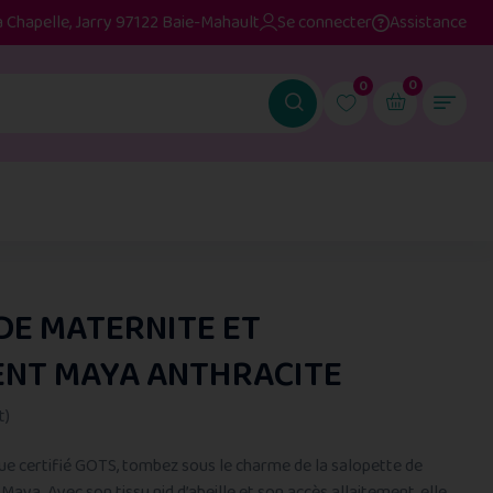
a Chapelle, Jarry 97122 Baie-Mahault
Se connecter
Assistance
0
0
DE MATERNITE ET
ENT MAYA ANTHRACITE
t)
ue certifié GOTS, tombez sous le charme de la salopette de
Maya. Avec son tissu nid d’abeille et son accès allaitement, elle