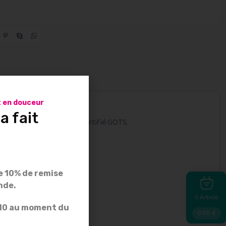
s
Avis
 en douceur
a fait
 en coton 100% biologique certifié GOTS.
 10% de remise
nde.
Article
0
E10 au moment du
0.00
€