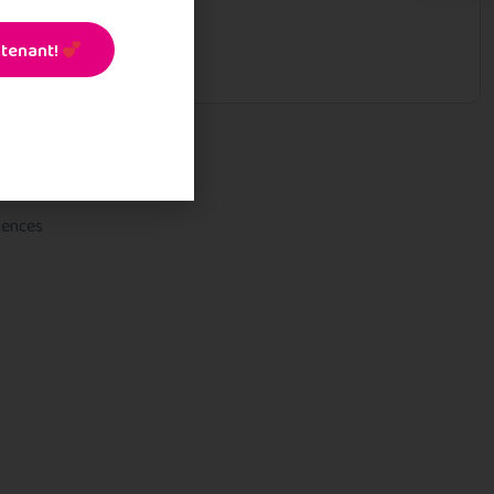
tenant!
gences