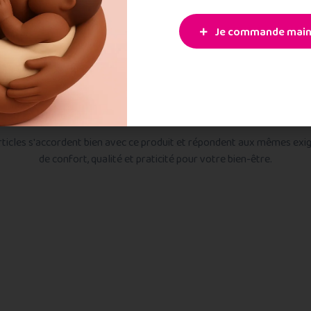
ives
Je commande main
Produits Similaires
rticles s'accordent bien avec ce produit et répondent aux mêmes exi
de confort, qualité et praticité pour votre bien-être.