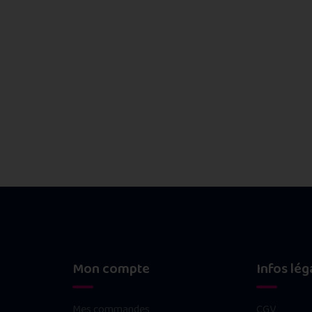
Mon compte
Infos lég
Mes commandes
CGV