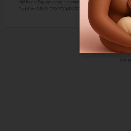
Matière d’Espagne : qualité européenne
Certifiée OEKO-TEX STANDARD 100 : sans substances noc
Ces a