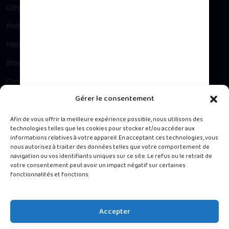
CGV
Politique de confidentialité
Mentions légales
Blog
Contact
Gérer le consentement
Besoin d’un conseil ?
Afin de vous offrir la meilleure expérience possible, nous utilisons des
technologies telles que les cookies pour stocker et/ou accéder aux
informations relatives à votre appareil. En acceptant ces technologies, vous
Contacter notre Service Client du lundi au vendredi, 9h à 16h.
nous autorisez à traiter des données telles que votre comportement de
navigation ou vos identifiants uniques sur ce site. Le refus ou le retrait de
votre consentement peut avoir un impact négatif sur certaines
488 rue de la Chapelle, Jarry 97122 Baie-Mahault
fonctionnalités et fonctions.
0690 13 45 13
Accepter
melissa@materneal.fr