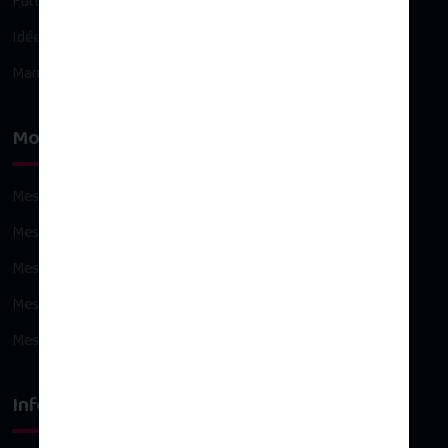
Future maman
Idées cadeaux
Maman
Mon compte
Mes commandes
Mes avoirs
Mes adresses
Mes informations personnelles
Mes bons de réduction
Infos légales