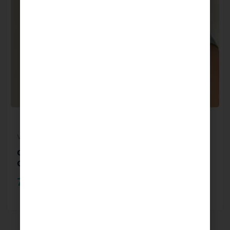
Rupture
Vêtements d'allaitement
Combinaison de grossesse et d'allaitement
ORIGIN Ocean
79.00
€