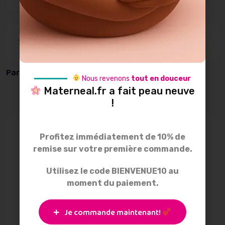
SKU:
MEREABOIRE
Catégorie:
Vêtements d'allaitement
Partager :
Nous revenons
tout en douceur
Materneal.fr a fait peau neuve
!
Profitez immédiatement de 10% de
Description
remise sur votre première commande.
Informations
Utilisez le code BIENVENUE10 au
moment du paiement.
supplémentaires
Je commande maintenant!
Avis