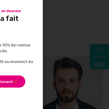
 en douceur
a fait
 10% de remise
nde.
Article
0
E10 au moment du
0.00
€
tenant!