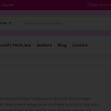
et Guyane
488 rue de l
ries
ositifs Médicaux
Ateliers
Blog
Contact
ed do eiusmod tempor incididunt ut labore et dolore magna
co laboris nisi ut aliquip ex ea commodo consequat. Duis aute
dolore eu fugiat nulla pariatur. Enim ad minim veniam, quis