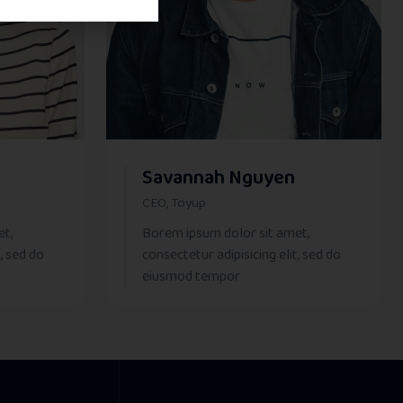
Savannah Nguyen
CEO, Toyup
et,
Borem ipsum dolor sit amet,
, sed do
consectetur adipisicing elit, sed do
eiusmod tempor