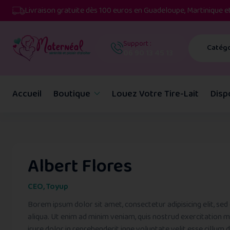
Livraison gratuite dès 100 euros en Guadeloupe, Martinique 
Support :
Catégo
06 90 13 45 13
Accueil
Boutique
Louez Votre Tire-Lait
Disp
Albert Flores
CEO, Toyup
Borem ipsum dolor sit amet, consectetur adipisicing elit, s
aliqua. Ut enim ad minim veniam, quis nostrud exercitation m
irure dolor in reprehenderit inne voluptate velit esse cillum 