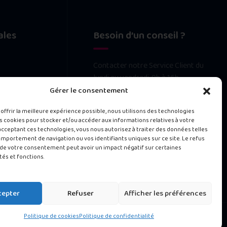
ales
Besoin d’un conseil ?
Contacter notre Service Client du
lundi au vendredi, 9h à 16h.
 confidentialité
Gérer le consentement
488 rue de la Chapelle, Jarry
gales
97122 Baie-Mahault
 offrir la meilleure expérience possible, nous utilisons des technologies
es cookies pour stocker et/ou accéder aux informations relatives à votre
0690 13 45 13
 acceptant ces technologies, vous nous autorisez à traiter des données telles
mportement de navigation ou vos identifiants uniques sur ce site. Le refus
melissa@materneal.fr
t de votre consentement peut avoir un impact négatif sur certaines
tés et fonctions.
cepter
Refuser
Afficher les préférences
Politique de cookies
Politique de confidentialité