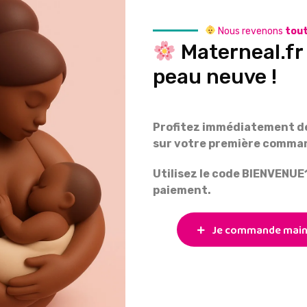
75%
Nous revenons
tout
Materneal.fr 
peau neuve !
Profitez immédiatement de
sur votre première comma
Utilisez le code BIENVENU
paiement.
Je commande main