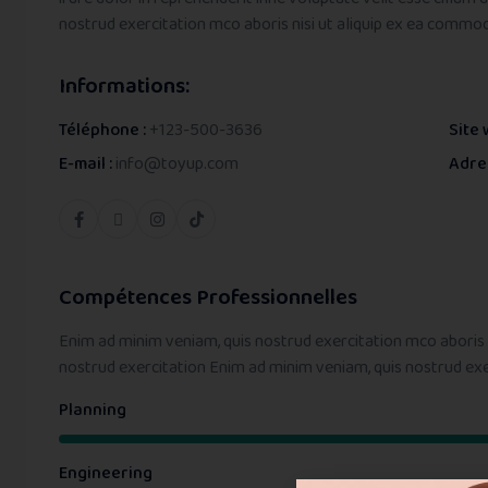
nostrud exercitation mco aboris nisi ut aliquip ex ea commo
Informations:
Téléphone :
+123-500-3636
Site 
E-mail :
info@toyup.com
Adre
Compétences Professionnelles
Enim ad minim veniam, quis nostrud exercitation mco aboris
nostrud exercitation Enim ad minim veniam, quis nostrud ex
Planning
Engineering