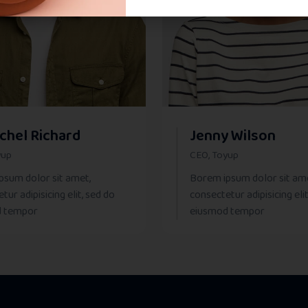
chel Richard
Jenny Wilson
yup
CEO, Toyup
psum dolor sit amet,
Borem ipsum dolor sit am
tur adipisicing elit, sed do
consectetur adipisicing elit
d tempor
eiusmod tempor