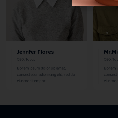
Jennfer Flores
Mr.Mi
CEO, Toyup
CEO, To
Borem ipsum dolor sit amet,
Borem i
consectetur adipisicing elit, sed do
consecte
eiusmod tempor
eiusmo