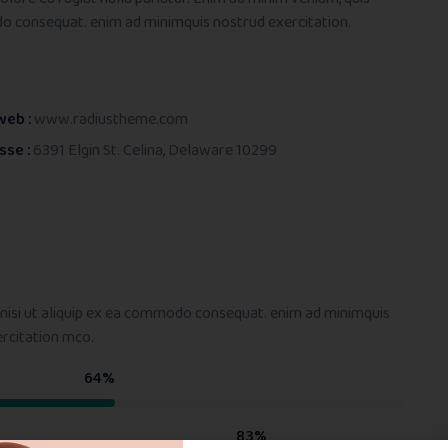
do consequat. enim ad minimquis nostrud exercitation.
web :
www.radiustheme.com
sse :
6391 Elgin St. Celina, Delaware 10299
 nisi ut aliquip ex ea commodo consequat. enim ad minimquis
ercitation mco.
64%
83%