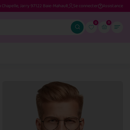
a Chapelle, Jarry 97122 Baie-Mahault
Se connecter
Assistance
0
0