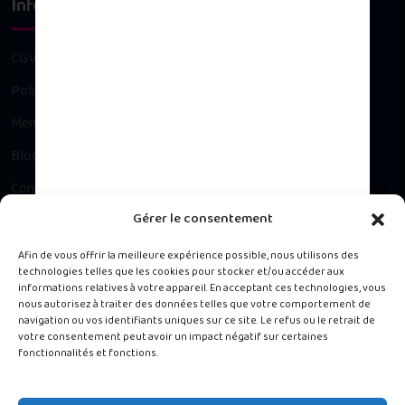
Infos légales
CGV
Politique de confidentialité
Mentions légales
Blog
Contact
Gérer le consentement
Besoin d’un conseil ?
Afin de vous offrir la meilleure expérience possible, nous utilisons des
technologies telles que les cookies pour stocker et/ou accéder aux
informations relatives à votre appareil. En acceptant ces technologies, vous
Contacter notre Service Client du lundi au vendredi, 9h à 16h.
nous autorisez à traiter des données telles que votre comportement de
navigation ou vos identifiants uniques sur ce site. Le refus ou le retrait de
votre consentement peut avoir un impact négatif sur certaines
488 rue de la Chapelle, Jarry 97122 Baie-Mahault
fonctionnalités et fonctions.
0690 13 45 13