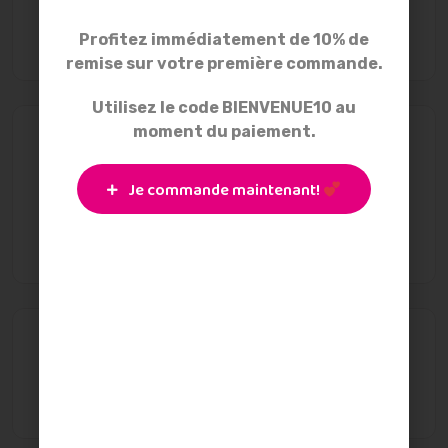
l’allaitement, créer des réseaux de
soutien durables
Profitez immédiatement de 10% de
15 octobre 2025
remise sur votre première commande.
Utilisez le code BIENVENUE10 au
moment du paiement.
Étiquettes
Je commande maintenant!
allaitement
allaiter
SMAM
tire-lait
tire-lait mains libres
Archives
octobre 2025
(3)