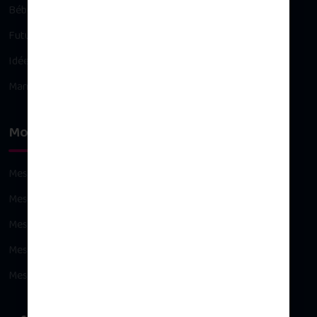
Bébé
Future maman
Idées cadeaux
Maman
Mon compte
Mes commandes
Mes avoirs
Mes adresses
Mes informations personnelles
Mes bons de réduction