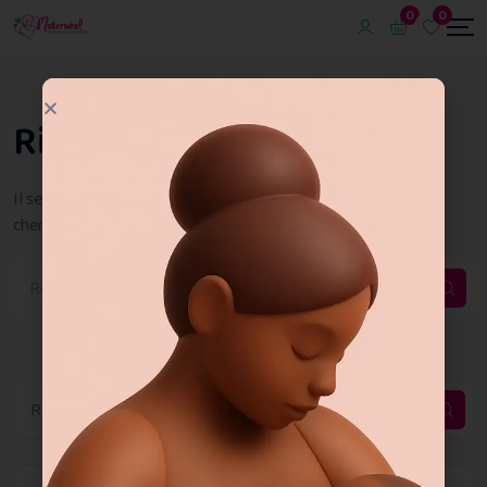
0
0
Rien N'A Été Trouvé
Il semble que nous ne pouvons pas trouver ce que vous
cherchez. Peut-être que la recherche peut vous aider.