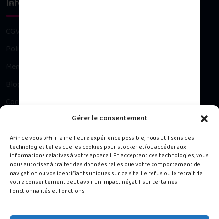
Infos légales
CGV
Politique de confidentialité
Mentions légales
Blog
Contact
Gérer le consentement
Besoin d’un conseil ?
Afin de vous offrir la meilleure expérience possible, nous utilisons des
technologies telles que les cookies pour stocker et/ou accéder aux
informations relatives à votre appareil. En acceptant ces technologies, vous
Contacter notre Service Client du lundi au vendredi, 9h à 16h.
nous autorisez à traiter des données telles que votre comportement de
navigation ou vos identifiants uniques sur ce site. Le refus ou le retrait de
votre consentement peut avoir un impact négatif sur certaines
488 rue de la Chapelle, Jarry 97122 Baie-Mahault
fonctionnalités et fonctions.
0690 13 45 13