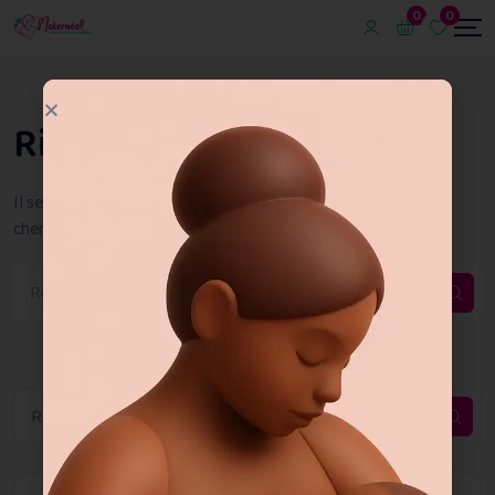
0
0
Rien N'A Été Trouvé
Il semble que nous ne pouvons pas trouver ce que vous
cherchez. Peut-être que la recherche peut vous aider.