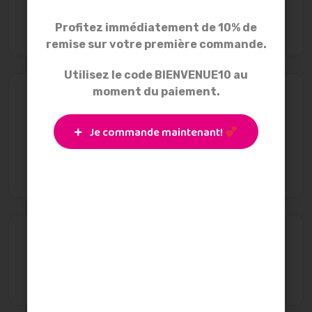
l’allaitement, créer des réseaux de
soutien durables
Profitez immédiatement de 10% de
15 octobre 2025
remise sur votre première commande.
Utilisez le code BIENVENUE10 au
moment du paiement.
Étiquettes
Je commande maintenant!
allaitement
allaiter
SMAM
tire-lait
tire-lait mains libres
Archives
octobre 2025
(3)