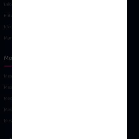
Bébé
Future maman
Idées cadeaux
Maman
Mon compte
Mes commandes
Mes avoirs
Mes adresses
Mes informations personnelles
Mes bons de réduction