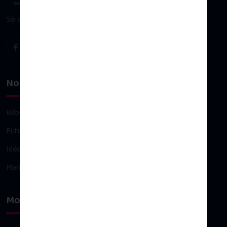
Sérénité & plaisir d’allaiter
Nos univers
Bébé
Future maman
Idées cadeaux
Maman
Mon compte