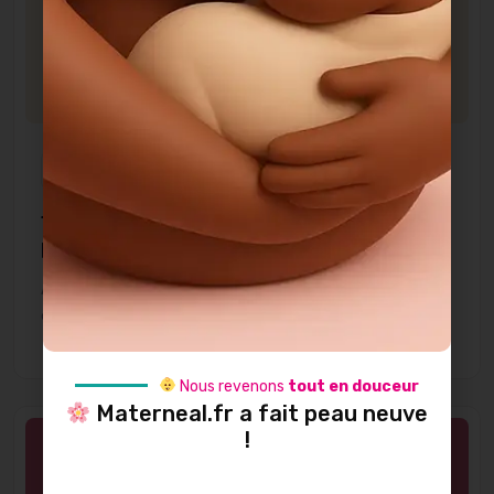
15 Octobre 2025
Tire-lait mains libres ou tire-lait de
location, lequel choisir?
Allaiter, c’est avant tout une histoire de lien, de douceur,
et parfois….
Nous revenons
tout en douceur
Materneal.fr a fait peau neuve
!
Allaitement