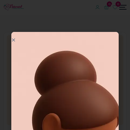
0
0
Allaitement