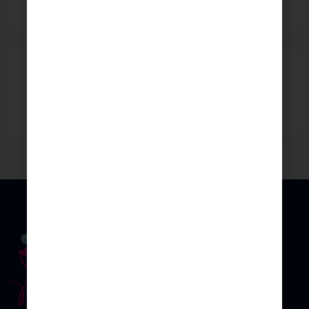
tire-lait mains libres
Archives
octobre 2025
(3)