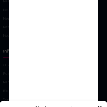
Mes commandes
Mes avoirs
Mes adresses
Mes informations personnelles
Mes bons de réduction
Infos légales
CGV
Politique de confidentialité
Mentions légales
Blog
Contact