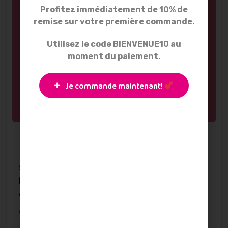
Profitez immédiatement de 10% de
remise sur votre première commande.
Utilisez le code BIENVENUE10 au
moment du paiement.
Je commande maintenant!
15 Octobre 2025
SMAM 2025: « Donner la priorité à
l’allaitement, créer des réseaux de soutien
durables
Chaque année, la Semaine Mondiale de l’Allaitement
Maternel (SMAM) me touche profondément..