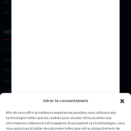
Mes informations personnelles
Mes bons de réduction
Infos légales
CGV
Politique de confidentialité
Mentions légales
Blog
Contact
Gérer le consentement
Besoin d’un conseil ?
Afin de vous offrir la meilleure expérience possible, nous utilisons des
technologies telles que les cookies pour stocker et/ou accéder aux
informations relatives à votre appareil. En acceptant ces technologies, vous
Contacter notre Service Client du lundi au vendredi, 9h à 16h.
nous autorisez à traiter des données telles que votre comportement de