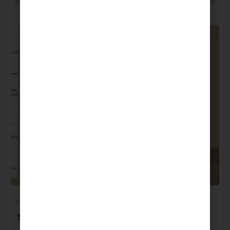
mêmes exigences
de confort, qualité et praticité pour votre
bien-être.
Lingerie et pyjamas d'allaitement
Short maternité Trousseau Naturel