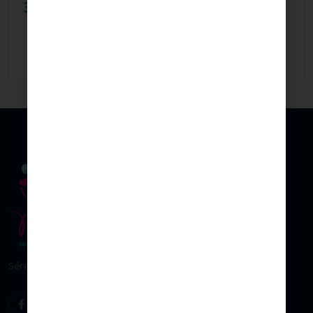
30.00
€
Sérénité & plaisir d’allaiter