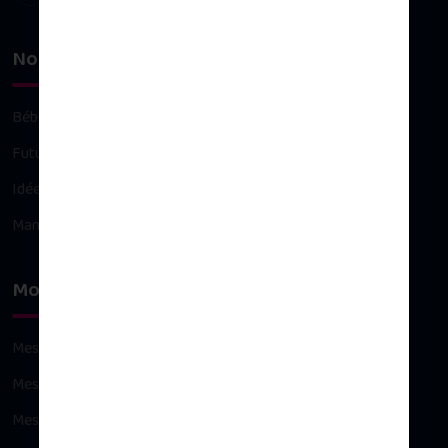
Nos univers
Bébé
Future maman
Idées cadeaux
Maman
Mon compte
Mes commandes
Mes avoirs
Mes adresses