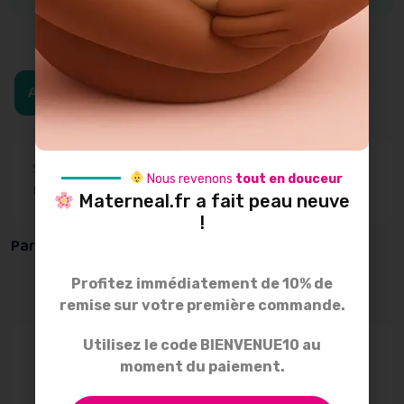
Ajouter au panier
SKU:
IVREDAMOUR
Catégorie:
Vêtements d'allaitement
Nous revenons
tout en douceur
Marque:
Tajine banane
Materneal.fr a fait peau neuve
!
Partager :
Profitez immédiatement de 10% de
remise sur votre première commande.
Utilisez le code BIENVENUE10 au
Description
moment du paiement.